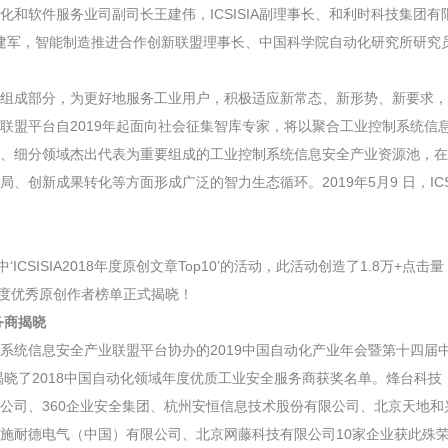
和软件服务业司副司长王建伟，ICSISIA副理事长、和利时科技集团有
长杨建军，智能制造推进合作创新联盟理事长、中国科学院自动化研究所研究
组成部分，为更好地服务工业用户，积极适应新常态、新形势、新要求，
联盟平台自2019年起面向社会征集智库专家，将以聚合工业控制系统信
、细分领域杰出代表为重要组成的工业控制系统信息安全产业资源池，在
创新成果转化等方面形成广泛的智力生态循环。2019年5月9 日，ICSI
中‘ICSISIA2018年度原创文章Top10’的活动，此活动创造了1.8万+点击
18年度优秀原创作者榜单正式揭晓！
务商揭晓
控制系统信息安全产业联盟平台协办的2019中国自动化产业年会暨第十四届
重揭晓了2018中国自动化领域年度优质工业安全服务商获奖名单。烽台科
公司、360企业安全集团、杭州安恒信息技术股份有限公司、北京天地和
施耐德电气（中国）有限公司、北京网藤科技有限公司10家企业获此殊