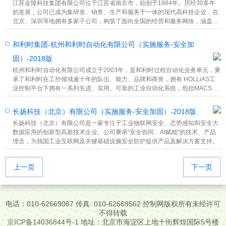
江苏金陵科技集团有限公司位于江苏省南京市，始创于1984年。历经30多年
的发展，公司已成为集研发、销售、生产和服务于一体的现代高科技企业，在
北京、深圳等地拥有多家子公司，构筑了面向全国的经营和服务网络，涵盖智
能建筑、信息化、信息安全、云计算与大数据、智慧化应用、网络可视化和特
种通信等业务领域，涉及政府、公安、检察院、司法、文教、交通、能源、金
和利时集团-杭州和利时自动化有限公司（实施服务-安全加
融、电信和企业等行业应用。
固）-2018版
杭州和利时自动化有限公司成立于2003年，是和利时过程自动化业务单元，秉
承了和利时在工控领域逾十年的队伍、能力、品牌和商誉，拥有 HOLLiAS工
业控制平台下拥有一系列先进、实用、可靠的工业自动化系统，包括MACS系
列工业控制系统DCS，LK大型、LM小型可编程控制器PLC，面向装备制造业
的DEH、ETS等专业控制系统等。
长扬科技（北京）有限公司（实施服务-安全加固）-2018版
长扬科技（北京）有限公司是一家专注于工业物联网安全、态势感知和安全大
数据应用的创新型高新技术企业。公司秉承“安全协同、AI赋能”的技术、产品
理念，为我国工业互联网及关键基础设施安全防护提供产品及解决方案支持。
上一页
下一页
电话：010-62669087 传真: 010-62669562 控制网版权所有未经许可
不得转载
京ICP备14036844号-1
地址：北京市海淀区上地十街辉煌国际5号楼