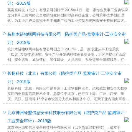
计）-2019版
英赛克科技（北京）有限公司创始于 2015年1月，是一家专业从事工业协议深
度分析和工控网络安全攻防研究的创新型高科技企业，公司秉承技术创新理
念，为工业用户提供完全自主知识产权的工业控制系统网络安全整体解决方
案。
杭州木链物联网科技有限公司（防护类产品-监测审计-工业安全审
计）-2019版
杭州木链物联网科技有限公司创立于 2017年，是一家专业从事工控系统
（ICS）攻防技术研究、安全产品开发的科技创新型企业，为客户提供产品定
制、安全咨询、威胁评估、等保建设、人员培训、系统运维全流程服务，打造
烟草、电力能源、轨道交通等多个行业整体安全解决方案。木链科技已承担过
多个国家关键信息基础设施安全项目，致力于为我国工业互联网安全建设和防
长扬科技（北京）有限公司（防护类产品-监测审计-工业安全审
护领域保驾护航。
计）-2019版
长扬科技（北京）有限公司是专注于工业物联网安全、态势感知和安全大数据
应用的创新型高新技术企业。总部位于北京，已经在上海、广州、西安、重
庆、武汉、济南等 15个省市设置分支机构和服务中心。汇聚了业内顶尖研发团
队和业务精英，在能源、电力、轨道交通、智能制造等多个行业、领域积累了
丰富的场景化应用经验，建设了多个标杆项目，是我国工控安全防护事业第一
北京神州绿盟信息安全科技股份有限公司（防护类产品-监测审计-
批践行者。
工业安全审计）-2019版
北京神州绿盟信息安全科技股份有限公司（以下简称绿盟科技），成立于