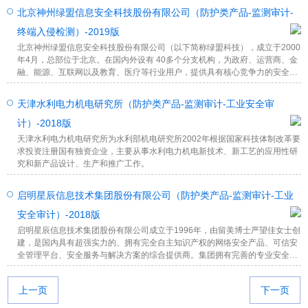
客户提供应用安全、数据库安全、网站监测、安全管理平台等整体解决方案。
北京神州绿盟信息安全科技股份有限公司（防护类产品-监测审计-
终端入侵检测）-2019版
北京神州绿盟信息安全科技股份有限公司（以下简称绿盟科技），成立于2000
年4月，总部位于北京。在国内外设有 40多个分支机构，为政府、运营商、金
融、能源、互联网以及教育、医疗等行业用户，提供具有核心竞争力的安全产
品及解决方案，帮助客户实现业务的安全顺畅运行。
天津水利电力机电研究所（防护类产品-监测审计-工业安全审
计）-2018版
天津水利电力机电研究所为水利部机电研究所2002年根据国家科技体制改革要
求投资注册国有独资企业，主要从事水利电力机电新技术、新工艺的应用性研
究和新产品设计、生产和推广工作。
启明星辰信息技术集团股份有限公司（防护类产品-监测审计-工业
安全审计）-2018版
启明星辰信息技术集团股份有限公司成立于1996年，由留美博士严望佳女士创
建，是国内具有超强实力的、拥有完全自主知识产权的网络安全产品、可信安
全管理平台、安全服务与解决方案的综合提供商。集团拥有完善的专业安全产
品线，横跨防火墙/VPN、统一威胁管理、入侵检测/入侵防御、安全管理平
台、终端管理、数据安全和信息加密等技术领域，整体安全解决方案及安全专
上一页
下一页
业服务可帮助客户建立起完善的安全保障体系。