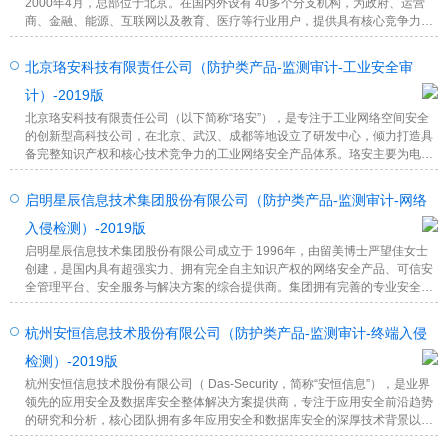
2000年4月，总部位于北京。在国内外设有 40多个分支机构，为政府、运营
商、金融、能源、互联网以及教育、医疗等行业用户，提供具有核心竞争力的
安全产品及解决方案，帮助客户实现业务的安全顺畅运行。
北京珞安科技有限责任公司（防护类产品-监测审计-工业安全审
计）-2019版
北京珞安科技有限责任公司（以下简称“珞安”），是专注于工业网络空间安全
的创新型高科技公司，在北京、武汉、成都等地设立了研发中心，倾力打造具
备完整知识产权和核心技术竞争力的工业网络安全产品体系。珞安主要为电
力、石油石化、冶金、化工、轨道交通、智能制造、烟草、军工、市政等行业
用户提供融合业务特点的行业解决方案和专用的安全产品。
启明星辰信息技术集团股份有限公司（防护类产品-监测审计-网络
入侵检测）-2019版
启明星辰信息技术集团股份有限公司成立于 1996年，由留美博士严望佳女士
创建，是国内具有超强实力、拥有完全自主知识产权的网络安全产品、可信安
全管理平台、安全服务与解决方案的综合提供商。集团拥有完善的专业安全产
品线，横跨防火墙 /VPN、统一威胁管理、入侵检测 /入侵防御、安全管理平
台、终端管理、数据安全和信息加密等技术领域，整体安全解决方案及安全专
杭州安恒信息技术股份有限公司（防护类产品-监测审计-终端入侵
业服务可帮助客户建立起完善的安全保障体系。
检测）-2019版
杭州安恒信息技术股份有限公司（ Das-Security，简称“安恒信息”），是业界
领先的应用安全及数据库安全整体解决方案提供商，专注于应用安全前沿趋势
的研究和分析，核心团队拥有多年应用安全和数据库安全的深厚技术背景以及
安全攻防实践经验，以全球领先具有完全自主知识产权的专利技术，致力于为