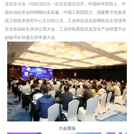
业安全大会（
ISSC2023
）
”
在北京成功召开。
中国科学院院士、中
国自动化学会特聘顾问吴宏鑫
，
中国工程院院士
、
国家数字交换系
统工程技术研究中心主任
邬江兴
，
工业和信息化部网络安全管理局
安全处副处长
张洪
出席大会。工业控制系统信息安全产业联盟平台
副
秘书长
孙凝主持本届大会
。
大会现场