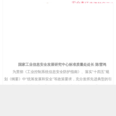
国家工业信息安全发展研究中心标准质量处处长
陈雪鸿
为贯彻《工业控制系统信息安全防护指南》、落实
“
十四五
”
规
划《纲要》中
“
统筹发展和安全
”
等政策要求，充分发挥先进典型的引
领示范作用，加快提升工业互联网安全防护能力，强化工业互联网
安全综合保障能力，进一步推动我国工业安全产业高质量发展，工
业控制系统信息安全产业联盟平台于
2022
年
举办
工业安全系统典型
应用案例征集遴选活动。经过近四个月的征集、筛选、评审等，有
25
家企业入选示范案例，在此次大会上正式发布。