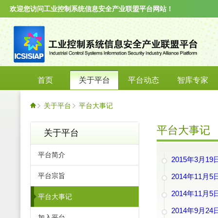
欢迎您访问工业控制系统信息安全产业联盟平台网站！
首页
关于平台
平台动态
智库专家
关于平台
平台大事记
平台大事记
关于平台
平台简介
2015年3
平台宗旨
2014年11
2014年11
平台大事记
2014年9月
加入平台