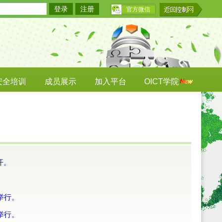
登录
注册
官方微信
安全培训
成员展示
加入平台
OICT学院
开。
海举行。
京举行。