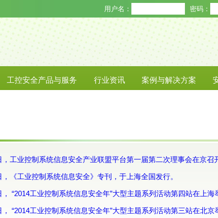
用户名：
密码：
工控安全产品与服务
行业资讯
案例与解决方案
月19日，工业控制系统信息安全产业联盟平台第一届第二次理事会在京召
月5日，《工业控制系统信息安全》专刊，于上海全国发行。
月5日， “2014工业控制系统信息安全年”大型主题系列活动第四站在上
24日， “2014工业控制系统信息安全年”大型主题系列活动第三站在北